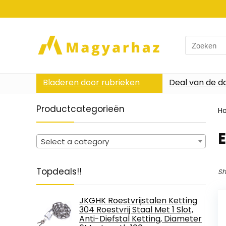
Search
for:
Bladeren door rubrieken
Deal van de d
Productcategorieën
H
‎
Select a category
Topdeals!!
Sh
JKGHK Roestvrijstalen Ketting
304 Roestvrij Staal Met 1 Slot,
Anti-Diefstal Ketting, Diameter