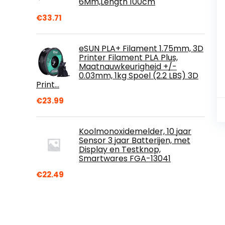
6Mm,Length 100cm
€
33.71
eSUN PLA+ Filament 1.75mm, 3D
Printer Filament PLA Plus,
Maatnauwkeurigheid +/-
0.03mm, 1kg Spoel (2.2 LBS) 3D
Print…
€
23.99
Koolmonoxidemelder, 10 jaar
Sensor 3 jaar Batterijen, met
Display en Testknop,
Smartwares FGA-13041
€
22.49