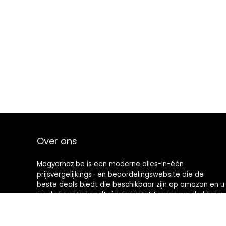
Over ons
Magyarhaz.be is een moderne alles-in-één
prijsvergelijkings- en beoordelingswebsite die de
beste deals biedt die beschikbaar zijn op amazon en u
op de hoogte houdt via de laatst toegevoegde blogs.
Alle afbeeldingen zijn auteursrechtelijk beschermd
door hun respectievelijke eigenaren. Alle geciteerde
inhoud is afgeleid van hun respectievelijke bronnen.