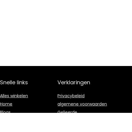
Snelle links
Verklaringen
Alles winkelen
Privacybeleid
Home
algemene voorwaarden
Blogs
Gelieerde
openbaarmaking
Onze webshops
Adverteren