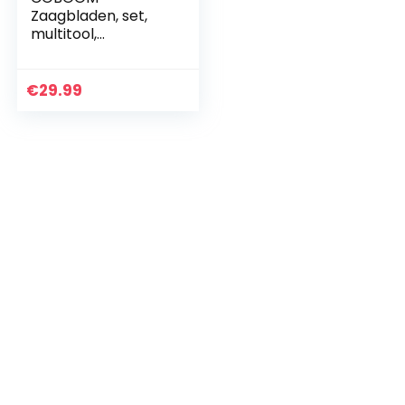
Zaagbladen, set,
multitool,
oscillerend
zaagblad,
multifunctioneel,
€
29.99
accessoires, voor
Fein Multimaster,
Einhell…