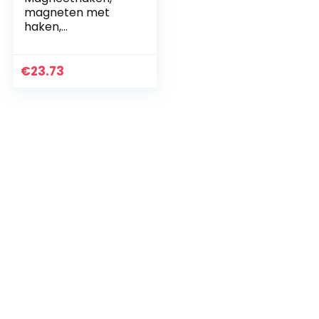
magneten met
haken,
magneethaken,
supersterke
neodymium
€
23.73
magnetische haak