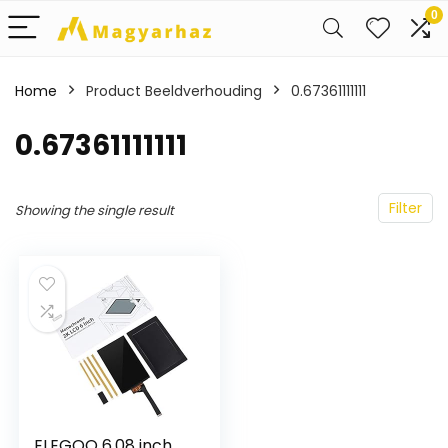
0
Home
Product Beeldverhouding
‎0.67361111111
‎0.67361111111
Filter
Showing the single result
ELEGOO 6,08 inch