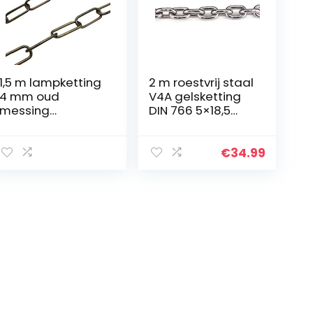
1,5 m lampketting
2 m roestvrij staal
4 mm oud
V4A gelsketting
messing
DIN 766 5×18,5
geborsteld ijzer
mm roestvrij
lichtketting
staal ronde
sierketting ketting
stalen ketting
€
34.99
vintage
gelast 5 mm,
draagkracht 18 kg
korte schakels 2…