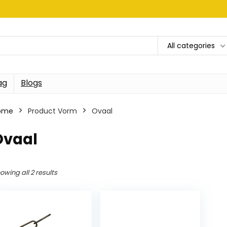
All categories
ag
Blogs
ome
Product Vorm
‎Ovaal
Ovaal
owing all 2 results