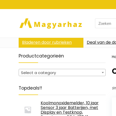
Search
for:
Bladeren door rubrieken
Deal van de d
Productcategorieën
H
‎
Select a category
Topdeals!!
Sh
Koolmonoxidemelder, 10 jaar
Sensor 3 jaar Batterijen, met
Display en Testknop,