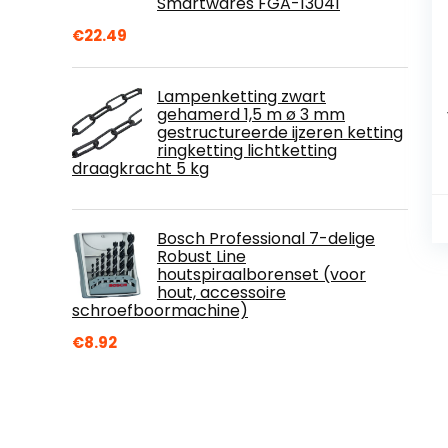
Smartwares FGA-13041
€
22.49
Lampenketting zwart
gehamerd 1,5 m ø 3 mm
gestructureerde ijzeren ketting
ringketting lichtketting
draagkracht 5 kg
Bosch Professional 7-delige
Robust Line
houtspiraalborenset (voor
hout, accessoire
schroefboormachine)
€
8.92