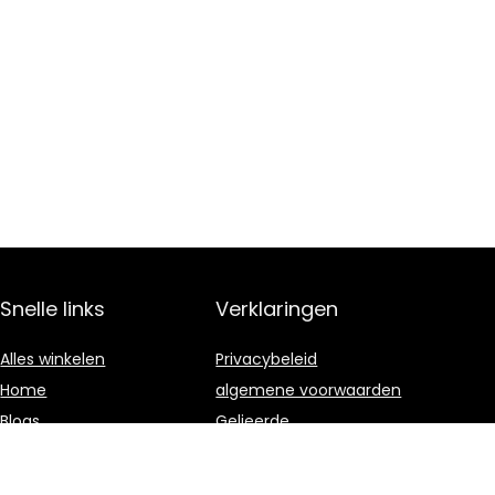
Snelle links
Verklaringen
Alles winkelen
Privacybeleid
Home
algemene voorwaarden
Blogs
Gelieerde
openbaarmaking
Onze webshops
Adverteren