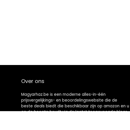
Over ons
Magyarhaz.be is een moderne alles-in-één
prijsvergelijkings- en beoordelingswebsite die de
beste deals biedt die beschikbaar zijn op amazon en u
op de hoogte houdt via de laatst toegevoegde blogs.
Alle afbeeldingen zijn auteursrechtelijk beschermd
door hun respectievelijke eigenaren. Alle geciteerde
inhoud is afgeleid van hun respectievelijke bronnen.