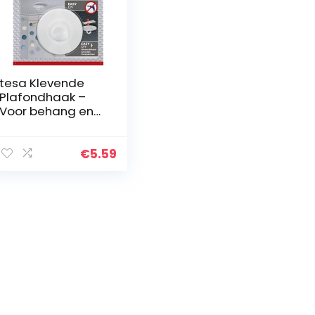
tesa Klevende
Plafondhaak –
Voor behang en
pleisterwerk –
Bevestigen van
decoratieve
€
5.59
objecten zoals
zweeffiguren…