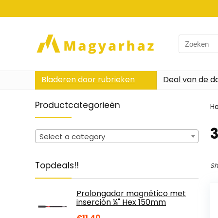
Search
for:
Bladeren door rubrieken
Deal van de d
Productcategorieën
H
‎
Select a category
Topdeals!!
Sh
Prolongador magnético met
inserción ¼" Hex 150mm
€
11.40