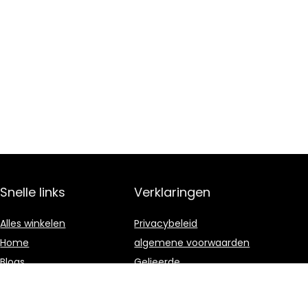
Snelle links
Verklaringen
Alles winkelen
Privacybeleid
Home
algemene voorwaarden
Blogs
Gelieerde
openbaarmaking
Onze webshops
Adverteren