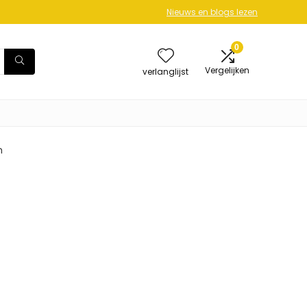
Nieuws en blogs lezen
0
Vergelijken
verlanglijst
m