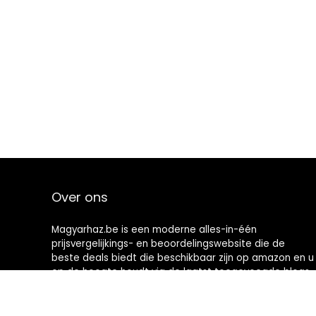
Over ons
Magyarhaz.be is een moderne alles-in-één
prijsvergelijkings- en beoordelingswebsite die de
beste deals biedt die beschikbaar zijn op amazon en u
op de hoogte houdt via de laatst toegevoegde blogs.
Alle afbeeldingen zijn auteursrechtelijk beschermd
door hun respectievelijke eigenaren. Alle geciteerde
inhoud is afgeleid van hun respectievelijke bronnen.