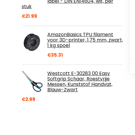
label - DIN EN14604, wit, per
stuk
€
21.99
AmazonBasics TPU filament
voor 3D-printer, 1,75 mm, zwart,
1 kg spoel
€
35.31
Westcott E-30283 00 Easy
Softgrip Schaar, Roestvrije
Messen, Kunststof Handvat,
Blauw-Zwart
€
2.99