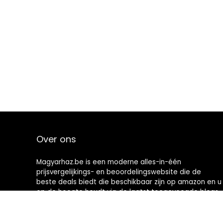
Over ons
Magyarhaz.be is een moderne alles-in-één
prijsvergelijkings- en beoordelingswebsite die de
beste deals biedt die beschikbaar zijn op amazon en u
op de hoogte houdt via de laatst toegevoegde blogs.
Alle afbeeldingen zijn auteursrechtelijk beschermd
door hun respectievelijke eigenaren. Alle geciteerde
inhoud is afgeleid van hun respectievelijke bronnen.