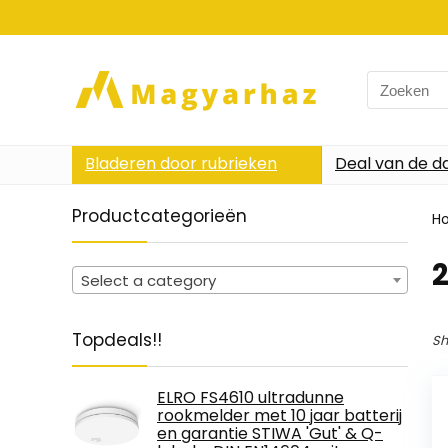
Search
for:
Bladeren door rubrieken
Deal van de d
Productcategorieën
H
‎
Select a category
Topdeals!!
Sh
ELRO FS4610 ultradunne
rookmelder met 10 jaar batterij
en garantie STIWA 'Gut' & Q-