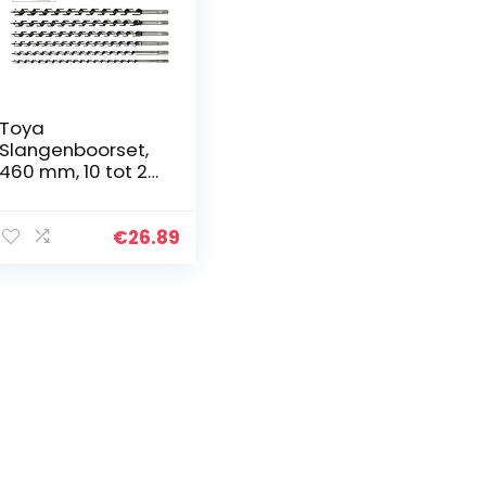
Toya
Slangenboorset,
460 mm, 10 tot 20
mm, 6-delig, voor
hout
€
26.89