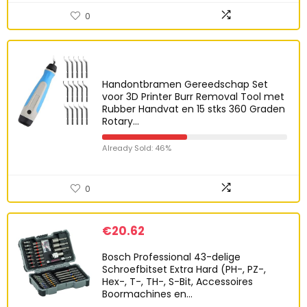
0
Handontbramen Gereedschap Set
voor 3D Printer Burr Removal Tool met
Rubber Handvat en 15 stks 360 Graden
Rotary…
Already Sold: 46%
0
€
20.62
Bosch Professional 43-delige
Schroefbitset Extra Hard (PH-, PZ-,
Hex-, T-, TH-, S-Bit, Accessoires
Boormachines en…