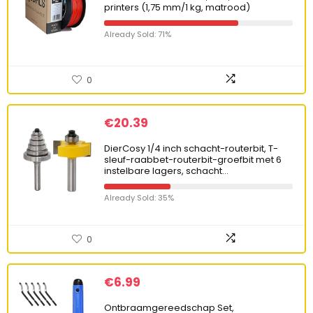
printers (1,75 mm/1 kg, matrood)
Already Sold: 71%
0
€
20.39
DierCosy 1/4 inch schacht-routerbit, T-
sleuf-raabbet-routerbit-groefbit met 6
instelbare lagers, schacht…
Already Sold: 35%
0
€
6.99
Ontbraamgereedschap Set,