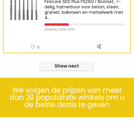
Firecore SDS Plus FS21507 Boorset, 7-
delig, hamerboor voor beton, steen,
graniet, baksteen en metselwerk met
4…
Already Sold: 30%
0
Show next
We volgen de prijzen van meer
dan 20 populairste winkels om u
de beste deals te geven