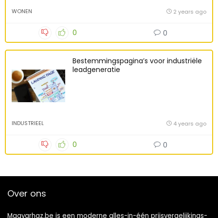
WONEN
2 years ago
0
0
Bestemmingspagina’s voor industriële
leadgeneratie
INDUSTRIEEL
4 years ago
0
0
Over ons
Magyarhaz.be is een moderne alles-in-één prijsvergelijkings-