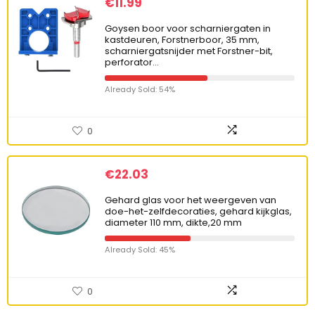
€
11.99
Goysen boor voor scharniergaten in
kastdeuren, Forstnerboor, 35 mm,
scharniergatsnijder met Forstner-bit,
perforator…
Already Sold: 54%
0
€
22.03
Gehard glas voor het weergeven van
doe-het-zelfdecoraties, gehard kijkglas,
diameter 110 mm, dikte,20 mm
Already Sold: 45%
0