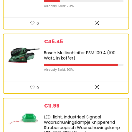
Already Sold: 20%
0
€
45.45
Bosch Multischleifer PSM 100 A (100
Watt, in koffer)
Already Sold: 93%
0
€
11.99
LED-licht, Industrieel Signaal
Waarschuwingslampje Knipperend
Stroboscopisch Waarschuwingslamp