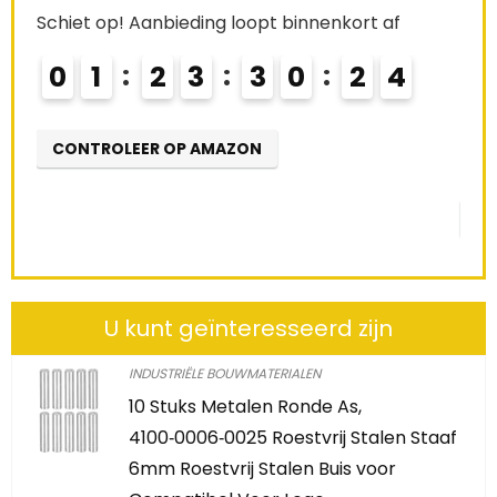
Already Sold:
21
Available:
3
af
68 %
3
Schiet op! Aanbieding loopt binnenkort af
0
2
2
3
3
0
2
3
CONTROLEER OP AMAZON
U kunt geïnteresseerd zijn
INDUSTRIËLE BOUWMATERIALEN
10 Stuks Metalen Ronde As,
4100‑0006‑0025 Roestvrij Stalen Staaf
6mm Roestvrij Stalen Buis voor