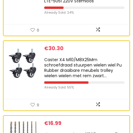
LTE-5051 220V Stemloos
Already Sold: 24%
0
€
30.30
Caster X4 M10/M8X25Mm
schroefdraad stuurpen wielen wiel Pu
Rubber draaibare meubels trolley
wielen wielen met rem zwart…
Already Sold: 55%
0
€
16.99