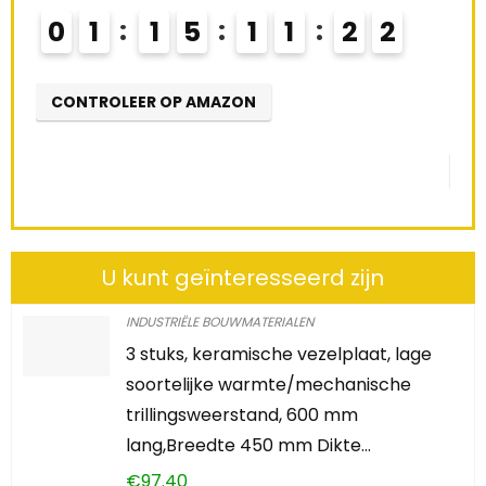
68 %
Schiet op! Aanbieding loopt binnenkort af
0
2
1
5
1
1
2
1
CONTROLEER OP AMAZON
U kunt geïnteresseerd zijn
INDUSTRIËLE BOUWMATERIALEN
3 stuks, keramische vezelplaat, lage
soortelijke warmte/mechanische
trillingsweerstand, 600 mm
lang,Breedte 450 mm Dikte…
€
97.40