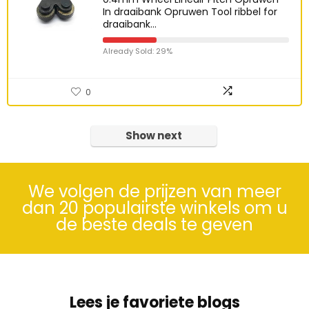
In draaibank Opruwen Tool ribbel for
draaibank…
Already Sold: 29%
0
Show next
We volgen de prijzen van meer
dan 20 populairste winkels om u
de beste deals te geven
Lees je favoriete blogs