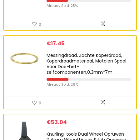
Already Sold: 25%
0
€
17.45
Messingdraad, Zachte Koperdraad,
Koperdraadmateriaal, Metalen Spoel
Voor Doe-het-
zelfcomponenten,0.3mm*7m
Already Sold: 26%
0
€
53.04
Knurling-tools Dual Wheel Opruwen
0.4mm Wheel Lineair Pitch Opruwen