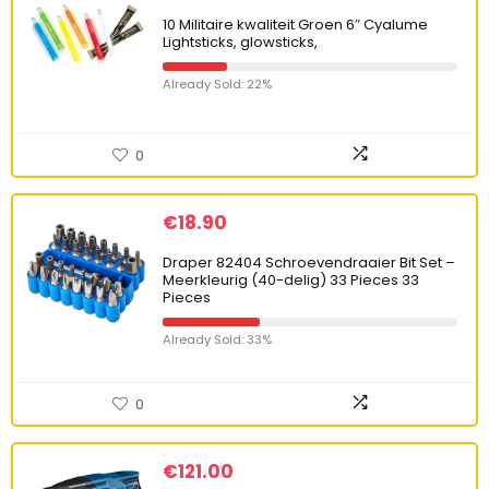
10 Militaire kwaliteit Groen 6″ Cyalume
Lightsticks, glowsticks,
Already Sold: 22%
0
€
18.90
Draper 82404 Schroevendraaier Bit Set –
Meerkleurig (40-delig) 33 Pieces 33
Pieces
Already Sold: 33%
0
€
121.00