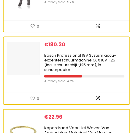
Already Sold: 92%
0
€
180.30
Bosch Professional 18V System accu-
excenterschuurmachine GEX 18V-125
(incl. schuurschijf (125 mm), 1x
schuurpapier…
Already Sold: 47%
0
€
22.96
Koperdraad Voor Het Weven Van
Ambachten, Materiaal Van Metalen