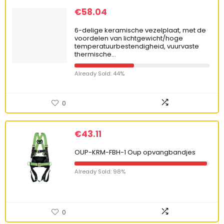
€
58.04
6-delige keramische vezelplaat, met de
voordelen van lichtgewicht/hoge
temperatuurbestendigheid, vuurvaste
thermische…
Already Sold: 44%
0
€
43.11
OUP-KRM-FBH-1 Oup opvangbandjes
Already Sold: 98%
0