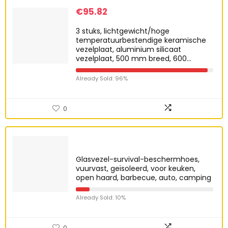
€
95.82
3 stuks, lichtgewicht/hoge
temperatuurbestendige keramische
vezelplaat, aluminium silicaat
vezelplaat, 500 mm breed, 600…
Already Sold: 96%
0
Glasvezel-survival-beschermhoes,
vuurvast, geïsoleerd, voor keuken,
open haard, barbecue, auto, camping
Already Sold: 10%
0