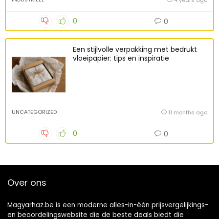
4 years ago
0
0
Een stijlvolle verpakking met bedrukt
vloeipapier: tips en inspiratie
UNCATEGORIZED
11 months ago
0
0
Over ons
Magyarhaz.be is een moderne alles-in-één prijsvergelijkings-
en beoordelingswebsite die de beste deals biedt die