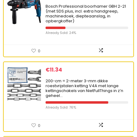
Bosch Professional boorhamer GBH 2-21
(met SDS plus, incl. extra handgreep,
machinedoek, diepteaanslag, in
opbergkoffer)
Already Sold: 24%
0
€
11.34
200-cm = 2-meter 3-mm dikke
roestvrijstalen ketting V4A met lange
kettingschakels van NietFullThings in z’n
geheel…
Already Sold: 76%
0