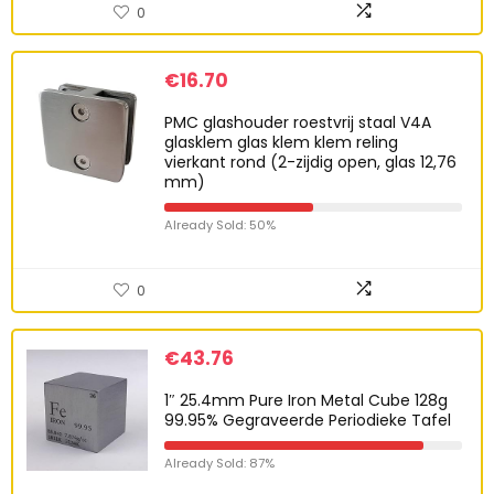
0
€
16.70
PMC glashouder roestvrij staal V4A
glasklem glas klem klem reling
vierkant rond (2-zijdig open, glas 12,76
mm)
Already Sold: 50%
0
€
43.76
1″ 25.4mm Pure Iron Metal Cube 128g
99.95% Gegraveerde Periodieke Tafel
Already Sold: 87%