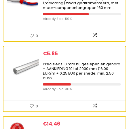
(radiotang) zwart geatramenteerd, met
meer-componentengrepen 160 mm…
Already Sold: 59%
0
€
5.85
Precisieas 10 mm h6 geslepen en gehard
– AANKIEDING 10 tot 2000 mm (16,00
EUR/m + 0,25 EUR per snede, min. 2,50
euro…
Already Sold: 36%
0
€
14.46