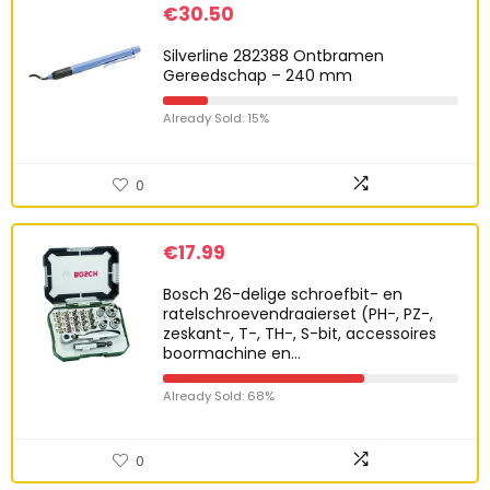
€
30.50
Silverline 282388 Ontbramen
Gereedschap – 240 mm
Already Sold: 15%
0
€
17.99
Bosch 26-delige schroefbit- en
ratelschroevendraaierset (PH-, PZ-,
zeskant-, T-, TH-, S-bit, accessoires
boormachine en…
Already Sold: 68%
0