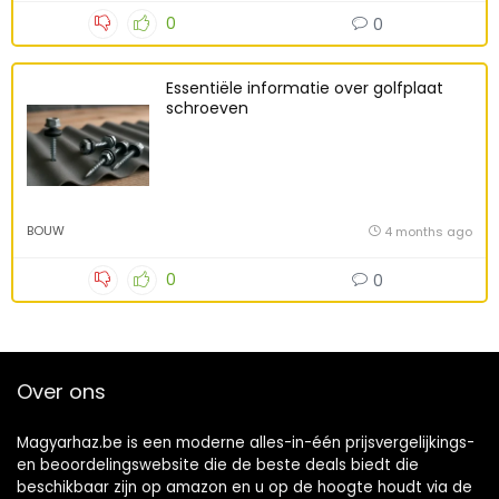
0
0
Essentiële informatie over golfplaat
schroeven
BOUW
4 months ago
0
0
Over ons
Magyarhaz.be is een moderne alles-in-één prijsvergelijkings-
en beoordelingswebsite die de beste deals biedt die
beschikbaar zijn op amazon en u op de hoogte houdt via de