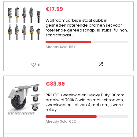
€
17.59
Wolfraamcarbide staal dubbel
gesneden roterende bramen set voor
roterende gereedschap, 10 stuks 1/8 inch,
schacht past…
Already Sold: 55%
0
€
33.99
RRIUTO zwenkwielen Heavy Duty 100mm
draaiwiel 700KG wielen met schroeven,
zwenkwielen set van 4 met rem, zware
rolley…
Already Sold: 62%