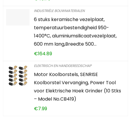
INDUSTRIËLE BOUWMATERIALEN
6 stuks keramische vezelplaat,
temperatuurbestendigheid 950-
1400°C, aluminiumsilicaatvezelplaat,
600 mm lang,Breedte 500…
€
164.89
ELEKTRISCH EN HANDGEREEDSCHAP
Motor Koolborstels, SENRISE
Koolborstel Vervanging, Power Tool
voor Elektrische Hoek Grinder (10 Stks
– Model No.CB419)
€
7.99