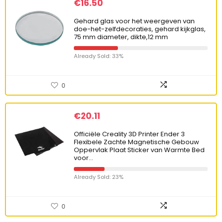
€
16.50
Gehard glas voor het weergeven van
doe-het-zelfdecoraties, gehard kijkglas,
75 mm diameter, dikte,12 mm
Already Sold: 33%
0
€
20.11
Officiële Creality 3D Printer Ender 3
Flexibele Zachte Magnetische Gebouw
Oppervlak Plaat Sticker van Warmte Bed
voor…
Already Sold: 23%
0