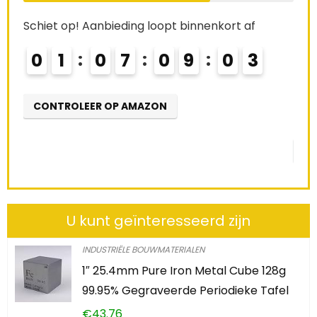
Already Sold:
21
Available:
3
 af
68 %
2
Schiet op! Aanbieding loopt binnenkort af
0
2
0
7
0
9
0
2
CONTROLEER OP AMAZON
U kunt geïnteresseerd zijn
INDUSTRIËLE BOUWMATERIALEN
1″ 25.4mm Pure Iron Metal Cube 128g
99.95% Gegraveerde Periodieke Tafel
€
43.76