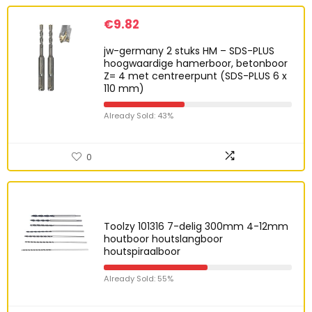
€
9.82
jw-germany 2 stuks HM – SDS-PLUS
hoogwaardige hamerboor, betonboor
Z= 4 met centreerpunt (SDS-PLUS 6 x
110 mm)
Already Sold: 43%
0
Toolzy 101316 7-delig 300mm 4-12mm
houtboor houtslangboor
houtspiraalboor
Already Sold: 55%