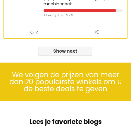
machinedoek…
Already Sold: 92%
0
Show next
We volgen de prijzen van meer
dan 20 populairste winkels om u
de beste deals te geven
Lees je favoriete blogs