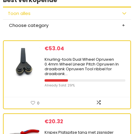
Toon alles
Choose category
€
53.04
Knurling-tools Dual Wheel Opruwen
0.4mm Wheel Lineair Pitch Opruwen In
draaibank Opruwen Tool ribbel for
draaibank…
Already Sold: 29%
0
€
20.32
Knipex Platspitse tang met zijsnijder