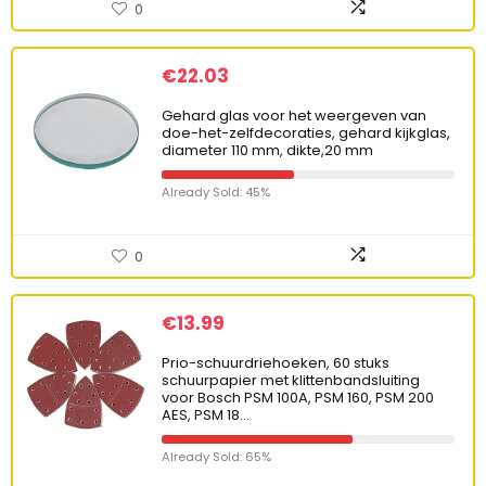
0
€
22.03
Gehard glas voor het weergeven van
doe-het-zelfdecoraties, gehard kijkglas,
diameter 110 mm, dikte,20 mm
Already Sold: 45%
0
€
13.99
Prio-schuurdriehoeken, 60 stuks
schuurpapier met klittenbandsluiting
voor Bosch PSM 100A, PSM 160, PSM 200
AES, PSM 18…
Already Sold: 65%