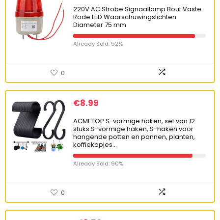
220V AC Strobe Signaallamp Bout Vaste
Rode LED Waarschuwingslichten
Diameter 75 mm
Already Sold: 92%
0
€
8.99
ACMETOP S-vormige haken, set van 12
stuks S-vormige haken, S-haken voor
hangende potten en pannen, planten,
koffiekopjes…
Already Sold: 90%
0