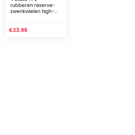
rubberen reserve-
zwenkwielen high-
performance
meubels zachte
rubberen wielen
€
23.96
met of zonder rem
(zonder rem).